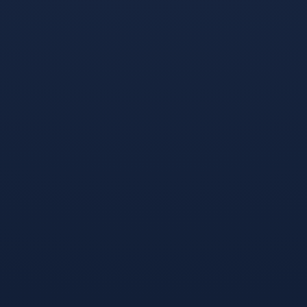
最新评论
波场能量 - 2 TRX=1次转账次数 直接节省
80%!无视对方有没有U或者是否交易所,低于 2 TRX的都是
钓鱼的骗子- 复制地址
【THXfhfV6ThhYzt7d8mm4KL3dE5LWBbwb3s】转 2 TRX
即可0手续费转账!TG机器人: @jzzTRXbot 官网:
https://jzztrx.com
trx租赁 - 2 TRX=1次转账次数 直接节省80%!无
视对方有没有U或者是否交易所,低于 2 TRX的都是钓鱼的
骗子- 复制地址
【THXfhfV6ThhYzt7d8mm4KL3dE5LWBbwb3s】转 2 TRX
即可0手续费转账!TG机器人: @jzzTRXbot 官网:
https://jzztrx.com
usdt转账手续费 - 2 TRX=1次转账次
数 直接节省80%!无视对方有没有U或者是否交易所,低于 2
TRX的都是钓鱼的骗子- 复制地址
【THXfhfV6ThhYzt7d8mm4KL3dE5LWBbwb3s】转 2 TRX
即可0手续费转账!TG机器人: @jzzTRXbot 官网: