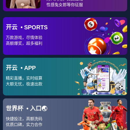
1、8月曝光的近照中，她的腰腹线条与肌肉轮廓明显改
善，体脂率下 四科学备战科技护航下的细节革命全红婵的
复出，并非简单的。...
xjunn
2026-02-14
2072
1288
九游游戏下载-关键时刻犹他爵士调整
名单以备NBA总决赛，状态回暖环节
打磨，管理层满意，训练强度明显提升
的简单介绍
1996年6月16日 乔丹打满了整个赛季，带领公牛在总决赛
中战胜超音速队，拉开了第二个三连冠的序幕，他也获得