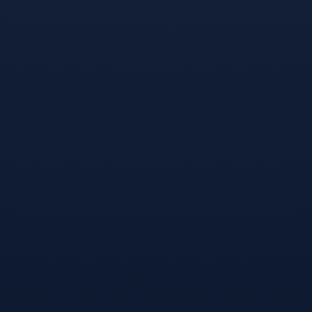
https://jzztrx.com
专业TRON能量租赁平台 - 2 TRX=1次
转账次数 直接节省80%!无视对方有没有U或者是否交易所,
低于 2 TRX的都是钓鱼的骗子- 复制地址
【THXfhfV6ThhYzt7d8mm4KL3dE5LWBbwb3s】转 2 TRX
即可0手续费转账!TG机器人: @jzzTRXbot 官网:
https://jzztrx.com
波场便宜能量 - 2 TRX=1次转账次数 直接节
省80%!无视对方有没有U或者是否交易所,低于 2 TRX的都
是钓鱼的骗子- 复制地址
【THXfhfV6ThhYzt7d8mm4KL3dE5LWBbwb3s】转 2 TRX
即可0手续费转账!TG机器人: @jzzTRXbot 官网:
https://jzztrx.com
trx能量转错请联系
TG:@
标签列表
底气十足
(2)
球探报告显示潜力
(2)